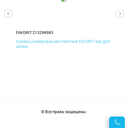
FAVORIT 213298983
FAV
БмД
Смазка универсальная пластика FAVORIT аэр ДиК
Сма
400мл
40
© Все права защищены.