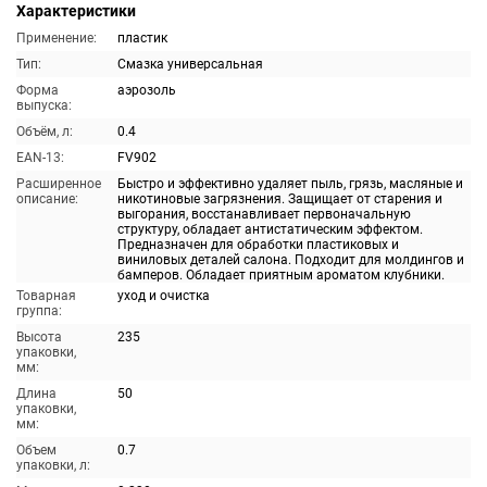
Характеристики
Применение:
пластик
Тип:
Смазка универсальная
Форма
аэрозоль
выпуска:
Объём, л:
0.4
EAN-13:
FV902
Расширенное
Быстро и эффективно удаляет пыль, грязь, масляные и
описание:
никотиновые загрязнения. Защищает от старения и
выгорания, восстанавливает первоначальную
структуру, обладает антистатическим эффектом.
Предназначен для обработки пластиковых и
виниловых деталей салона. Подходит для молдингов и
бамперов. Обладает приятным ароматом клубники.
Товарная
уход и очистка
группа:
Высота
235
упаковки,
мм:
Длина
50
упаковки,
мм:
Объем
0.7
упаковки, л: